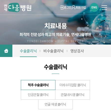
로그인
회원가입
ENG
치료내용
최적의 전문성과 최고의 의료기술, 연세다움병원
YONSEI DAWOOM HOSPITAL SERVICE
수술클리닉
비수술클리닉
영상검사
수술클리닉
척추 수술클리닉
미세수지접합 클리닉
인공관절 클리닉
관절내시경 클리닉
연골 재생 클리닉