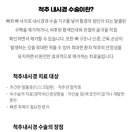
척추 내시경 수술이란?
뼈와 뼈 사이로 내시경과 수술 기구를 넣어
통증의 원인이 되는 탈출된
수핵을 제거하거나, 비후된
황색인대와 관절의 골극을 직접
확인하면서 제거할 수 있습니다. 또한 뼈 구조나 신경, 근육 손상이
발생하는 것을 최대한 막을 수 있어 최대한
환자 척추의 안정성을
유지하면서 원인만 효과적으로 제거하는 치료술입니다.
척추내시경 치료 대상
·
추간판 탈출증(디스크질환)ㆍ척추관 협착증
·
비수술적 치료(경막외신경성형술ㆍ차단술 등)에 호전이 없거나 재발한
환자
·
빠른 회복이 필요한 환자
척추내시경 수술의 장점