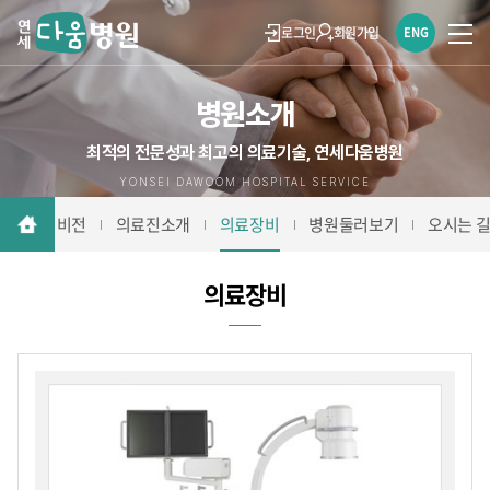
로그인
회원가입
ENG
병원소개
최적의 전문성과 최고의 의료기술, 연세다움병원
YONSEI DAWOOM HOSPITAL SERVICE
연세다움 비전
의료진소개
의료장비
병원둘러보기
오시는 
의료장비