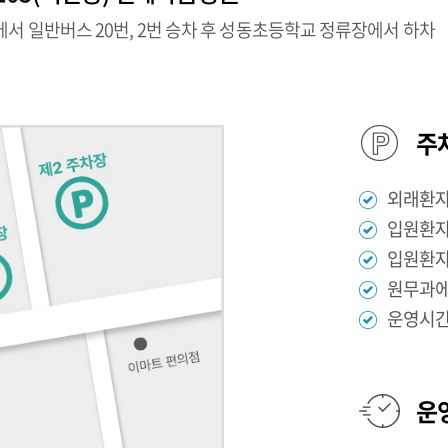
편에서 일반버스 20번, 2번 승차 후 성동초등학교 정류장에서 하차
주
외래환자
입원환자
입원환자
원무과에
운영시간
운