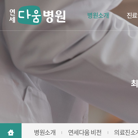
병원소개
진료
최
병원소개
연세다움 비전
의료진소