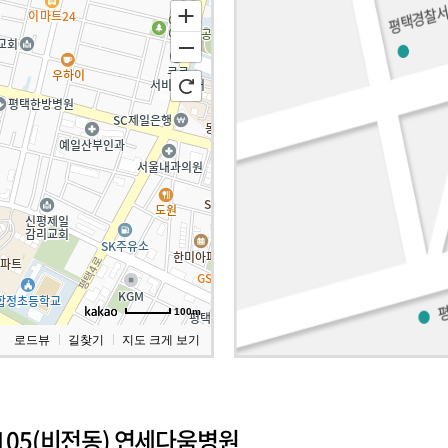
100m
로드뷰
길찾기
지도 크게 보기
 105(비전동) 연세다움병원