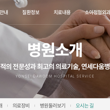
안내
질환정보
치료내용
소아정형외
병원소개
적의 전문성과 최고의 의료기술, 연세다움
YONSEI DAWOOM HOSPITAL SERVICE
개
의료장비
병원둘러보기
오시는 길