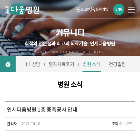
로그인
회원가입
ENG
커뮤니티
최적의 전문성과 최고의 의료기술, 연세다움병원
YONSEI DAWOOM HOSPITAL SERVICE
1:1 상담
환자치료후기
병원 소식
건강칼럼
병원 소식
연세다움병원 1층 증축공사 안내
관리자
2025-10-10
조회수
1,221