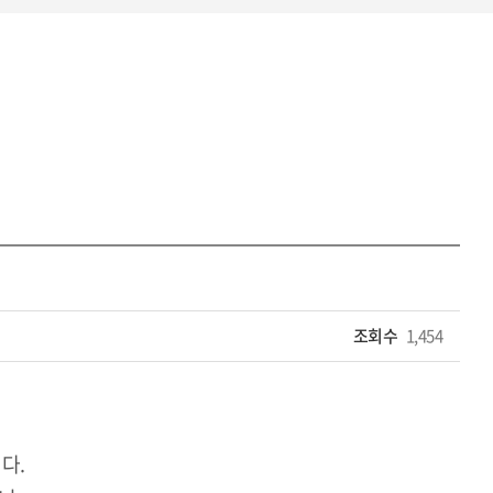
조회수
1,454
다.