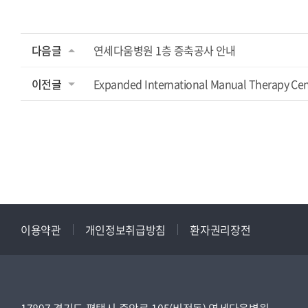
다음글
연세다움병원 1층 증축공사 안내
이전글
Expanded International Manual Therapy Ce
이용약관
개인정보취급방침
환자권리장전
17897 경기도 평택시 중앙로 105(비전동) 연세다움병원