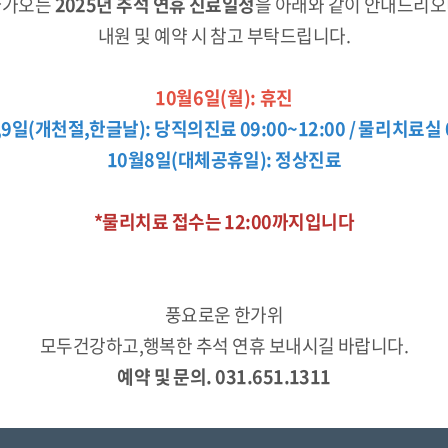
다가오는
2025년 추석 연휴 진료일정
을 아래와 같이 안내드리
내원 및 예약 시 참고 부탁드립니다.
10월6일(월): 휴진
,9일(개천절,한글날): 당직의진료 09:00~12:00 /
물리치료실 0
10월8일(대체공휴일): 정상진료
*물리치료 접수는 12:00까지입니다
풍요로운 한가위
모두건강하고,행복한 추석 연휴 보내시길 바랍니다.
예약 및 문의. 031.651.1311